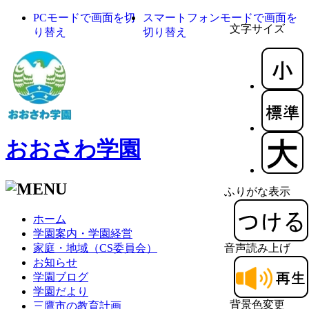
PCモードで画面を切
スマートフォンモードで画面を
文字サイズ
り替え
切り替え
おおさわ学園
ふりがな表示
ホーム
学園案内・学園経営
家庭・地域（CS委員会）
音声読み上げ
お知らせ
学園ブログ
学園だより
背景色変更
三鷹市の教育計画