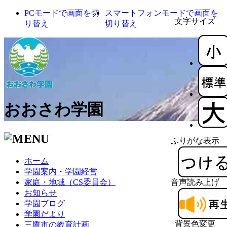
PCモードで画面を切
スマートフォンモードで画面を
文字サイズ
り替え
切り替え
おおさわ学園
ふりがな表示
ホーム
学園案内・学園経営
家庭・地域（CS委員会）
音声読み上げ
お知らせ
学園ブログ
学園だより
背景色変更
三鷹市の教育計画