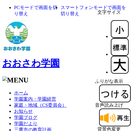
PCモードで画面を切
スマートフォンモードで画面を
文字サイズ
り替え
切り替え
おおさわ学園
ふりがな表示
ホーム
学園案内・学園経営
家庭・地域（CS委員会）
音声読み上げ
お知らせ
学園ブログ
学園だより
背景色変更
三鷹市の教育計画